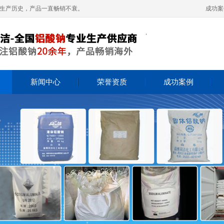
钠生产历史，产品一直畅销不衰。
成功案
新闻中心
荣誉资质
成功案例