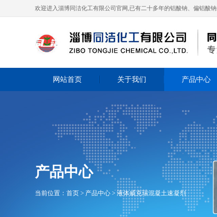
欢迎进入淄博同洁化工有限公司官网,已有二十多年的铝酸钠、偏铝酸
网站首页
关于我们
产品中心
产品中心
当前位置：
首页
>
产品中心
>
液体威克瑞混凝土速凝剂