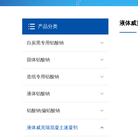
液体威
产品分类
白炭黑专用铝酸钠
固体铝酸钠
造纸专用铝酸钠
液体铝酸钠
铝酸钠|偏铝酸钠
液体威克瑞混凝土速凝剂