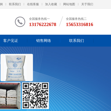
例
联系我们
在线客服
加入收藏
网站地图
关于我们
全国服务热线一
全国服务热线二
13176222678
15653316816
客户见证
销售网络
联系我们