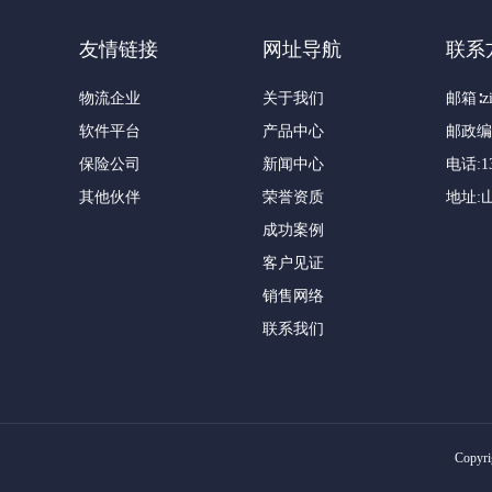
友情链接
网址导航
联系
物流企业
关于我们
邮箱∶zi
软件平台
产品中心
邮政编码
保险公司
新闻中心
电话:13
其他伙伴
荣誉资质
地址:
成功案例
客户见证
销售网络
联系我们
Copyr