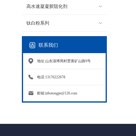
高水速凝凝胶阻化剂
钛白粉系列
联系我们
地址:山东淄博周村贾黄矿山路9号
电话:13176222678
邮箱∶zibotongjie@126.com