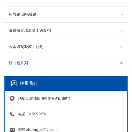
铝酸钠|偏铝酸钠
液体威克瑞混凝土速凝剂
高水速凝凝胶阻化剂
钛白粉系列
联系我们
地址:山东淄博周村贾黄矿山路9号
电话:13176222678
邮箱∶zibotongjie@126.com